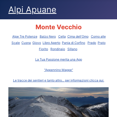
Alpi Apuane
Monte Vecchio
Alpe Tre Potenze
Balzo Nero
Cella
Cima dell'Omo
Corno alle
Scale
Cusna
Giovo
Libro Aperto
Pania di Corfino
Prado
Prato
Fiorito
Rondinaio
Sillano
La Tua Passione merita una App
"Appennino Mappe"
Le tracce dei sentieri e tanto altro... per informazioni clicca qui.